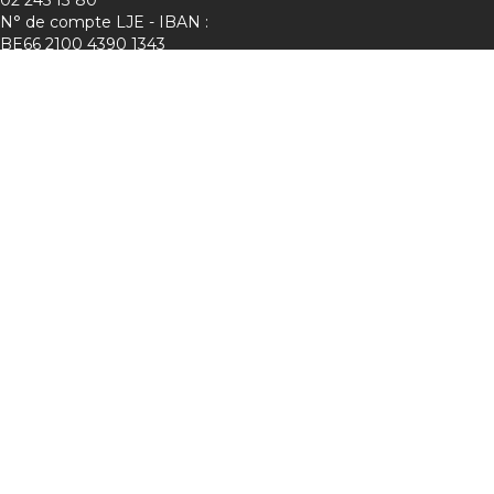
N° de compte LJE - IBAN :
BE66 2100 4390 1343
Charte de protection de la vie privée
Membre de :
Suivez-nous sur les réseaux !
Lje :
Mini-Entreprise :
Young Enterprise Project :