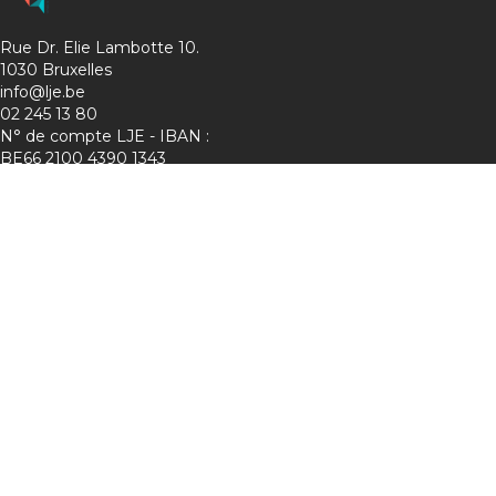
Rue Dr. Elie Lambotte 10.
1030 Bruxelles
info@lje.be
02 245 13 80
N° de compte LJE - IBAN :
BE66 2100 4390 1343
Charte de protection de la vie privée
Membre de :
Suivez-nous sur les réseaux !
Lje :