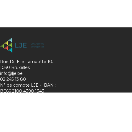
Rue Dr. Elie Lambotte 10.
1030 Bruxelles
info@lje.be
02 245 13 80
N° de compte LJE - IBAN :
BE66 2100 4390 1343
Charte de protection de la vie privée
Membre de :