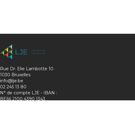
Rue Dr. Elie Lambotte 10.
1030 Bruxelles
info@lje.be
02 245 13 80
N° de compte LJE - IBAN :
BE66 2100 4390 1343
Charte de protection de la vie privée
Membre de :