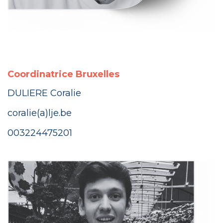
Coordinatrice Bruxelles
D
ULIERE Coralie
coralie(a)lje.be
00
32
24475201