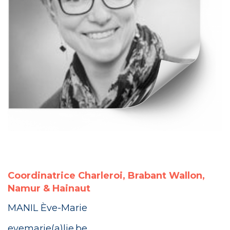
Coordinatrice Charleroi, Brabant Wallon,
Namur & Hainaut
MANIL Ève-Marie
evemarie(a)lje.be