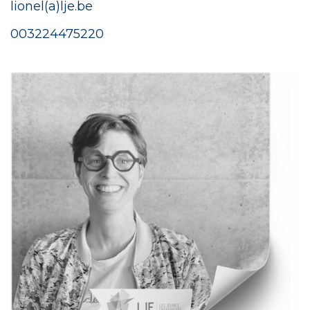
lionel(a)lje.be
00
3224475220