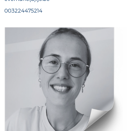
00
3224475214