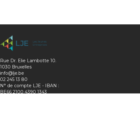
Rue Dr. Elie Lambotte 10.
1030 Bruxelles
info@lje.be
02 245 13 80
N° de compte LJE - IBAN :
BE66 2100 4390 1343
Charte de protection de la vie privée
Membre de :