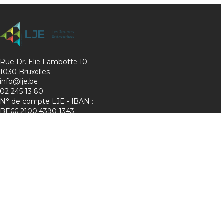
Rue Dr. Elie Lambotte 10.
1030 Bruxelles
info@lje.be
02 245 13 80
N° de compte LJE - IBAN :
BE66 2100 4390 1343
Charte de protection de la vie privée
Membre de :
Suivez-nous sur les réseaux !