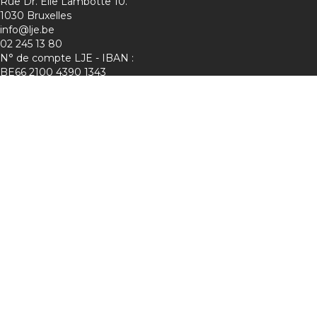
Rue Dr. Elie Lambotte 10.
1030 Bruxelles
info@lje.be
02 245 13 80
N° de compte LJE - IBAN :
BE66 2100 4390 1343
Charte de protection de la vie privée
Membre de :
Suivez-nous sur les réseaux !
Lje :
Mini-Entreprise :