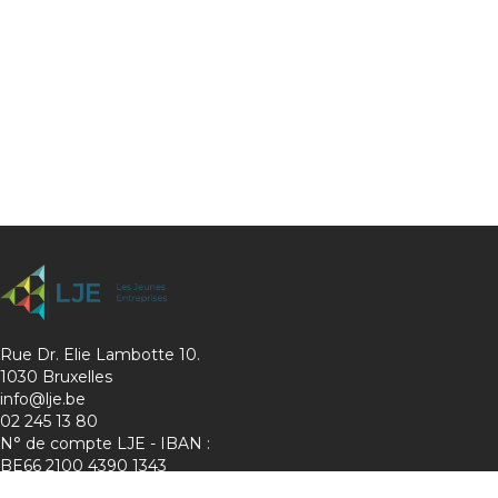
Rue Dr. Elie Lambotte 10.
1030 Bruxelles
info@lje.be
02 245 13 80
N° de compte LJE - IBAN :
BE66 2100 4390 1343