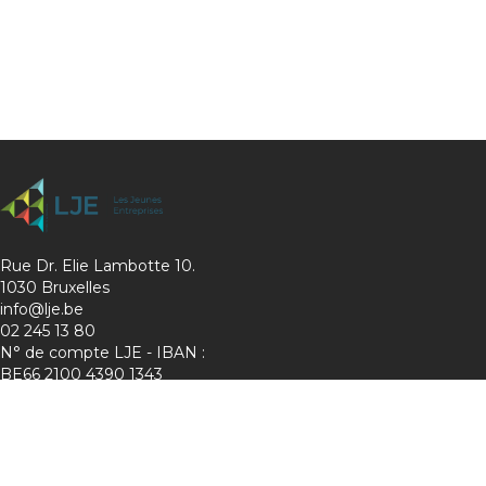
Rue Dr. Elie Lambotte 10.
1030 Bruxelles
info@lje.be
02 245 13 80
N° de compte LJE - IBAN :
BE66 2100 4390 1343
Charte de protection de la vie privée
Membre de :