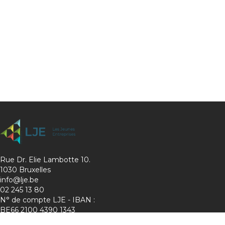
Rue Dr. Elie Lambotte 10.
1030 Bruxelles
info@lje.be
02 245 13 80
N° de compte LJE - IBAN :
BE66 2100 4390 1343
Charte de protection de la vie privée