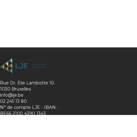
Rue Dr. Elie Lambotte 10.
1030 Bruxelles
info@lje.be
02 245 13 80
N° de compte LJE - IBAN :
BE66 2100 4390 1343
Charte de protection de la vie privée