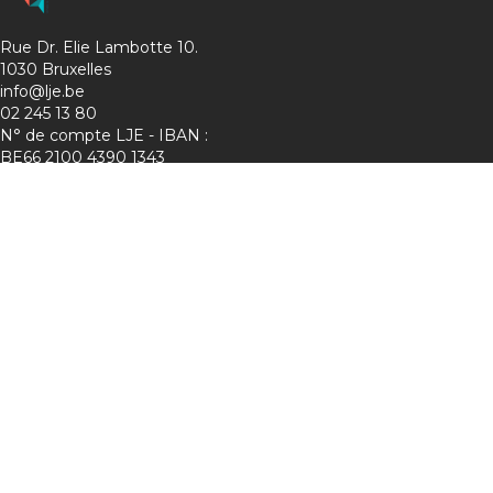
Rue Dr. Elie Lambotte 10.
1030 Bruxelles
info@lje.be
02 245 13 80
N° de compte LJE - IBAN :
BE66 2100 4390 1343
Charte de protection de la vie privée
Membre de :
Suivez-nous sur les réseaux !
Lje :