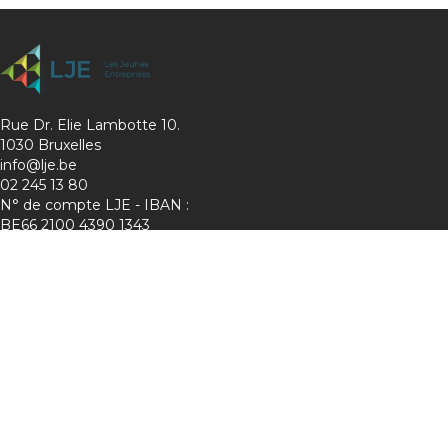
Rue Dr. Elie Lambotte 10.
1030 Bruxelles
info@lje.be
02 245 13 80
N° de compte LJE - IBAN :
BE66 2100 4390 1343
Charte de protection de la vie privée
Membre de :
Suivez-nous sur les réseaux !