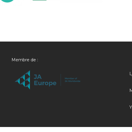
Membre de :
L
M
Y