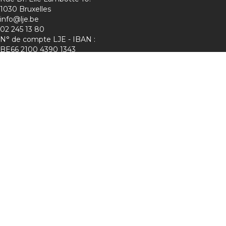
1030 Bruxelles
info@lje.be
02 245 13 80
N° de compte LJE - IBAN :
BE66 2100 4390 1343
Charte de protection de la vie privée
Membre de :
Suivez-nous sur les réseaux !
Lje :
Mini-Entreprise :