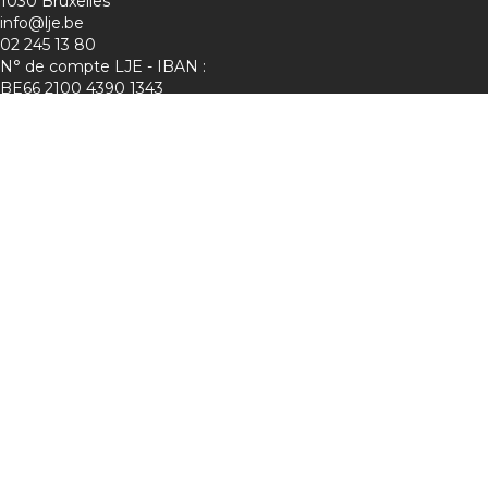
1030 Bruxelles
info@lje.be
02 245 13 80
N° de compte LJE - IBAN :
BE66 2100 4390 1343
Charte de protection de la vie privée
Membre de :
Suivez-nous sur les réseaux !
Lje :
Mini-Entreprise :