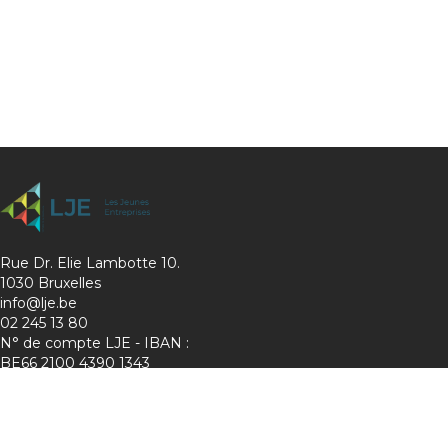
Rue Dr. Elie Lambotte 10.
1030 Bruxelles
info@lje.be
02 245 13 80
N° de compte LJE - IBAN :
BE66 2100 4390 1343
Charte de protection de la vie privée
Membre de :