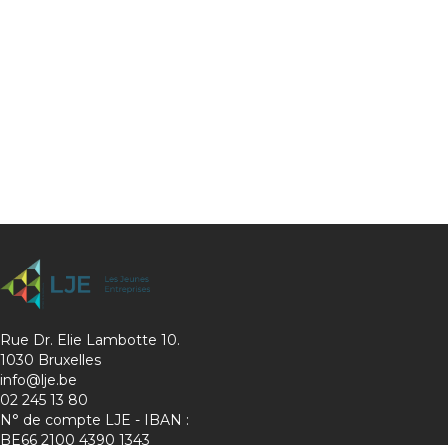
Rue Dr. Elie Lambotte 10.
1030 Bruxelles
info@lje.be
02 245 13 80
N° de compte LJE - IBAN :
BE66 2100 4390 1343